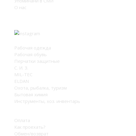
Упоминани в СМИ
О нас
Мы в соцсетях
Каталог
Рабочая одежда
Рабочая обувь
Перчатки защитные
С. И. З.
MIL-TEC
ELDAN
Охота, рыбалка, туризм
Бытовая химия
Инструменты, хоз. инвентарь
Оплата и доставка
Оплата
Как проехать?
Обмен/возврат