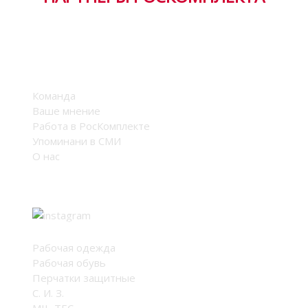
Компания
Команда
Ваше мнение
Работа в РосКомплекте
Упоминани в СМИ
О нас
Мы в соцсетях
Каталог
Рабочая одежда
Рабочая обувь
Перчатки защитные
С. И. З.
MIL-TEC