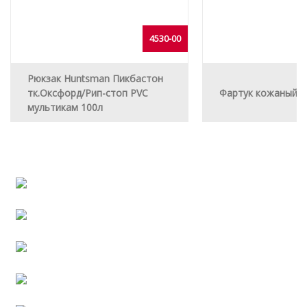
4530-00
Рюкзак Huntsman Пикбастон
тк.Оксфорд/Рип-стоп PVC
Фартук кожаный
мультикам 100л
Сотрудничество
Полезная информация
Работа в РосКомплекте
Хит продаж