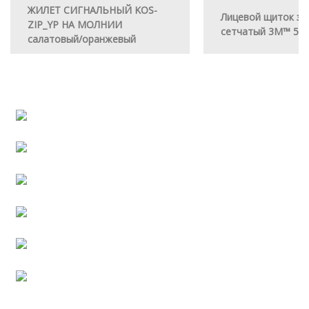
ЖИЛЕТ СИГНАЛЬНЫЙ KOS-
Лицевой щиток з
ZIP_YP НА МОЛНИИ
сетчатый 3M™ 5B
салатовый/оранжевый
Сотрудничество
Полезная информация
Работа в РосКомплекте
Хит продаж
Тендерная документация